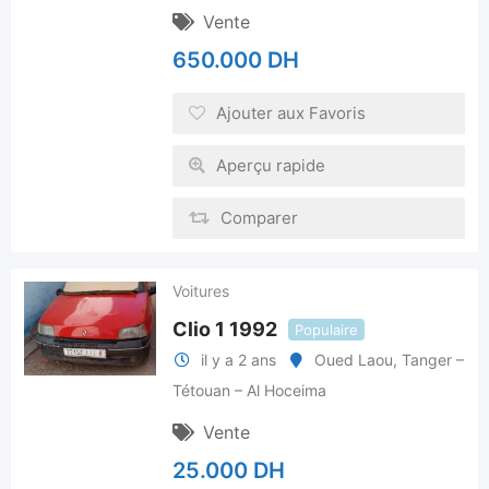
Vente
650.000
DH
Ajouter aux Favoris
Aperçu rapide
Comparer
Voitures
Clio 1 1992
Populaire
il y a 2 ans
Oued Laou
,
Tanger –
Tétouan – Al Hoceima
Vente
25.000
DH