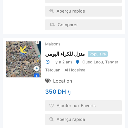
Aperçu rapide
Comparer
Maisons
منزل للكراء اليومي
Populaire
il y a 2 ans
Oued Laou
,
Tanger –
Tétouan – Al Hoceima
Location
350
DH
/j
Ajouter aux Favoris
Aperçu rapide