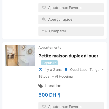
Ajouter aux Favoris
Aperçu rapide
Comparer
Appartements
Petite maison duplex à louer
Populaire
il y a 2 ans
Oued Laou
,
Tanger –
Tétouan – Al Hoceima
Location
500
DH
/j
Ajouter aux Favoris