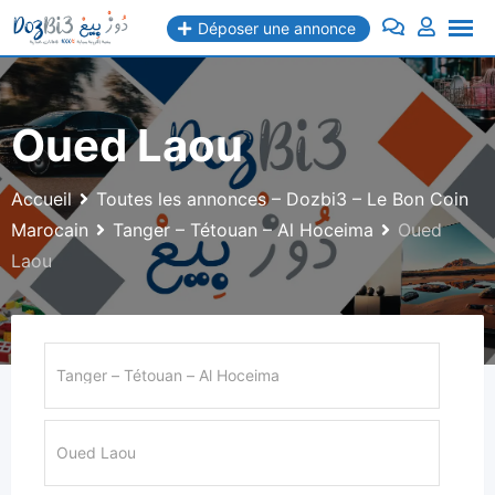
Aller
Déposer une annonce
au
contenu
Oued Laou
Accueil
Toutes les annonces – Dozbi3 – Le Bon Coin
Marocain
Tanger – Tétouan – Al Hoceima
Oued
Laou