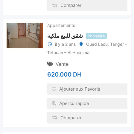
Comparer
Appartements
شقق للبيع ملكية
Populaire
il y a 2 ans
Oued Laou
,
Tanger –
Tétouan – Al Hoceima
Vente
620.000
DH
Ajouter aux Favoris
Aperçu rapide
Comparer