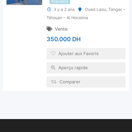
Populaire
il y a 2 ans
Oued Laou
,
Tanger –
Tétouan – Al Hoceima
Vente
350.000
DH
Ajouter aux Favoris
Aperçu rapide
Comparer