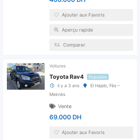
Ajouter aux Favoris
Aperçu rapide
Comparer
Voitures
Toyota Rav4
Populaire
il y a 3 ans
El Hajeb
,
Fès –
Meknès
Vente
69.000
DH
Ajouter aux Favoris