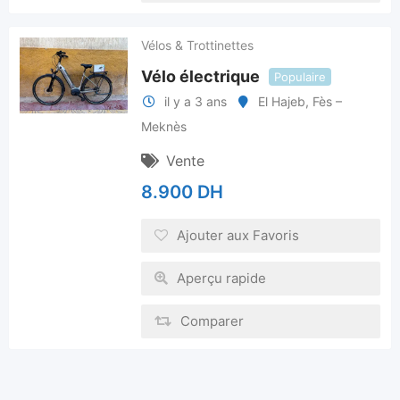
Vélos & Trottinettes
Vélo électrique
Populaire
il y a 3 ans
El Hajeb
,
Fès –
Meknès
Vente
8.900
DH
Ajouter aux Favoris
Aperçu rapide
Comparer