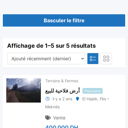
Basculer le filtre
Affichage de 1–5 sur 5 résultats
Terrains & Fermes
أرض فلاحية للبيع
Populaire
il y a 2 ans
El Hajeb
,
Fès –
Meknès
Vente
400.000
DH