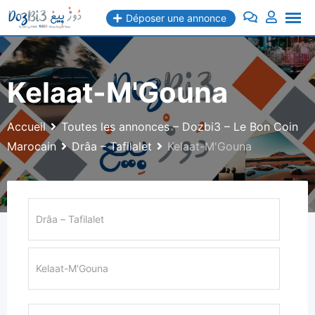
Aller
Déposer une annonce
au
contenu
Kelaat-M'Gouna
Accueil
Toutes les annonces – Dozbi3 – Le Bon Coin
Marocain
Drâa – Tafilalet
Kelaat-M'Gouna