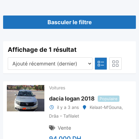
Basculer le filtre
Affichage de 1 résultat
Voitures
dacia logan 2018
Populaire
il y a 3 ans
Kelaat-M'Gouna
,
Drâa – Tafilalet
Vente
94.000
DH