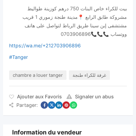
بيت للكراء خاص البنات 750 درهم كوزينة طواليط
مشروكة طابق الرابع 📍مدينة طنجة زموري 1 قريب
مشتشفى إبن سينا طريق الرباط لتواصل على هاتف
ووتساب 📞📞📞0703906896
https://wa.me/+212703906896
#Tanger
chambre a louer tanger
غرفة للكراء طنجة
Ajouter aux Favoris
Signaler un abus
Partager:
Information du vendeur