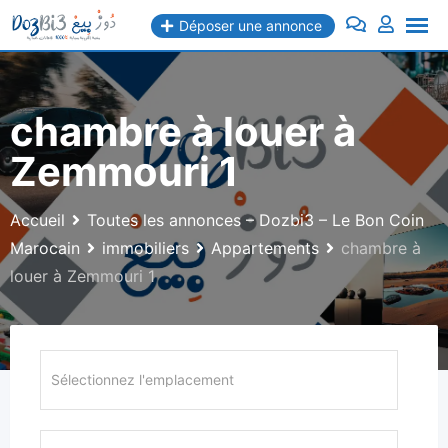
Aller
Déposer une annonce
au
contenu
chambre à louer à
Zemmouri 1
Accueil
Toutes les annonces – Dozbi3 – Le Bon Coin
Marocain
immobiliers
Appartements
chambre à
louer à Zemmouri 1